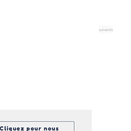
Évènement
Évènements
suivants
Cliquez pour nous