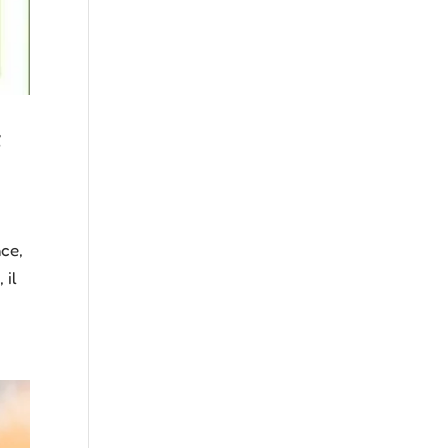
t
nce,
 il